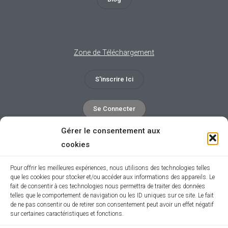
Zone de Téléchargement
S'inscrire Ici
Se Connecter
Gérer le consentement aux
Déconnexion
cookies
Pour offrir les meilleures expériences, nous utilisons des technologies telles
que les cookies pour stocker et/ou accéder aux informations des appareils. Le
fait de consentir à ces technologies nous permettra de traiter des données
telles que le comportement de navigation ou les ID uniques sur ce site. Le fait
de ne pas consentir ou de retirer son consentement peut avoir un effet négatif
sur certaines caractéristiques et fonctions.
ACEB 2011-2023 © All rights reserved